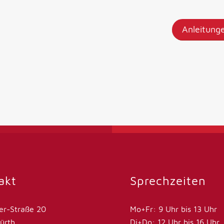
Anleitung
akt
Sprechzeiten
ler-Straße 20
Mo+Fr: 9 Uhr bis 13 Uhr
ürth
Di+Do: 12 Uhr bis 16 Uhr