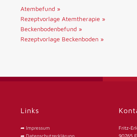
Atembefund »
Rezeptvorlage Atemtherapie »
Beckenbodenbefund »
Rezeptvorlage Beckenboden »
Links
Kont
➦
Impressum
Fritz-Er
➦
Datenschutzerklärung
90765 F